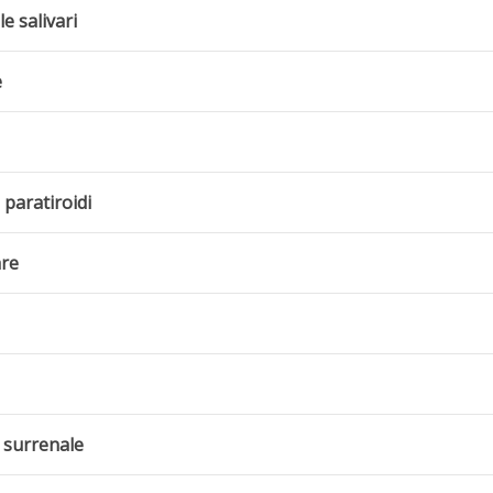
e salivari
e
 paratiroidi
are
e surrenale