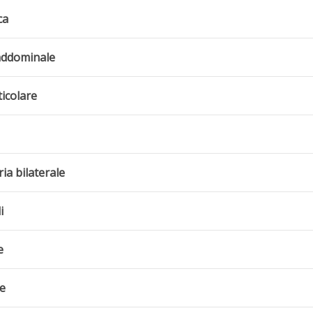
ca
addominale
ticolare
a bilaterale
i
e
le